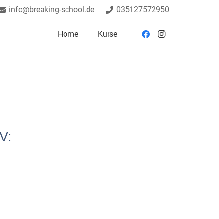
info@breaking-school.de
035127572950
Home
Kurse
V: