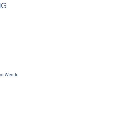
MG
ico Wende